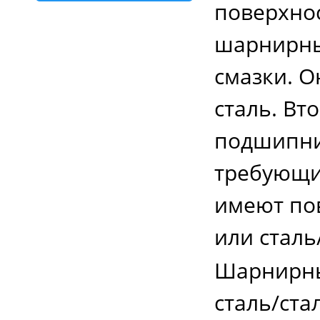
поверхнос
шарнирны
смазки. О
сталь. Вт
подшипник
требующи
имеют по
или сталь
Шарнирны
сталь/ста