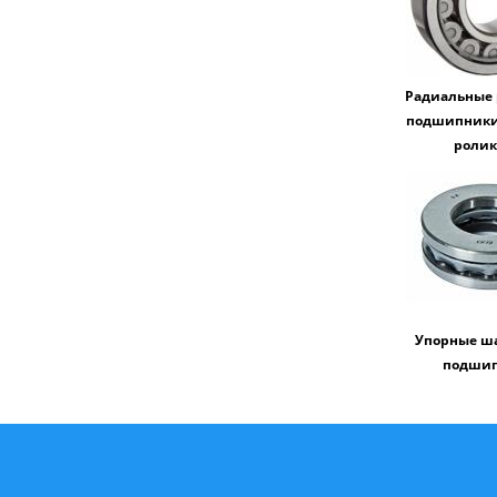
Радиальные
подшипники
роли
Упорные ш
подши