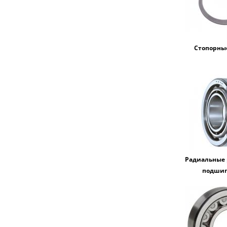
Стопорны
Радиальные
подши