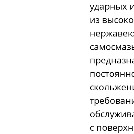
ударных и
из высок
нержавею
самосмаз
предназн
постоянн
скольжен
требован
обслужив
с поверхн