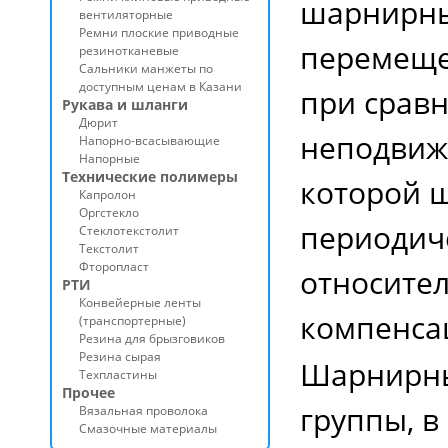
шарнирны
вентиляторные
Ремни плоские приводные
перемеще
резинотканевые
Сальники манжеты по
доступным ценам в Казани
при срав
Рукава и шланги
Дюрит
неподвиж
Напорно-всасывающие
Напорные
Технические полимеры
которой 
Капролон
Оргстекло
периодич
Стеклотекстолит
Текстолит
Фторопласт
относител
РТИ
Конвейерные ленты
компенсац
(транспортерные)
Резина для брызговиков
Резина сырая
Шарнирны
Техпластины
Прочее
группы, в
Вязальная проволока
Смазочные материалы