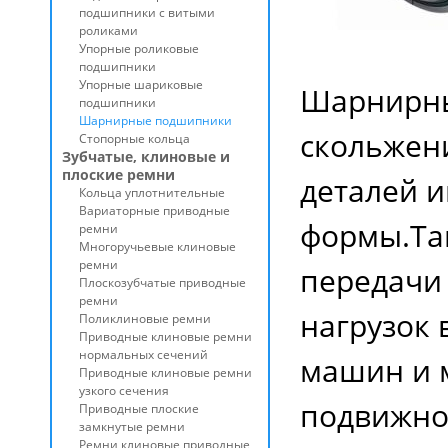
подшипники с витыми
роликами
Упорные роликовые
подшипники
Упорные шариковые
Шарнирны
подшипники
Шарнирные подшипники
скольжен
Стопорные кольца
Зубчатые, клиновые и
плоские ремни
деталей 
Кольца уплотнительные
Вариаторные приводные
формы.Та
ремни
Многоручьевые клиновые
ремни
передачи
Плоскозубчатые приводные
ремни
нагрузок
Поликлиновые ремни
Приводные клиновые ремни
нормальных сечений
машин и м
Приводные клиновые ремни
узкого сечения
подвижное
Приводные плоские
замкнутые ремни
Ремни клиновые приводные