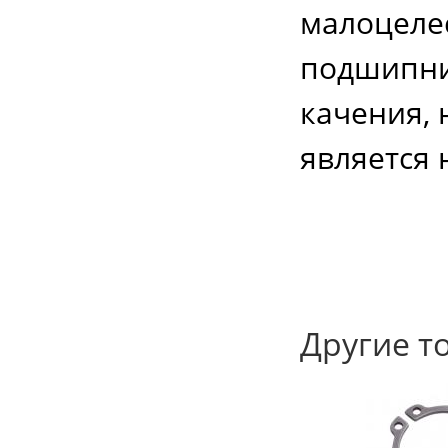
малоцелес
подшипник
качения, 
является 
Другие т