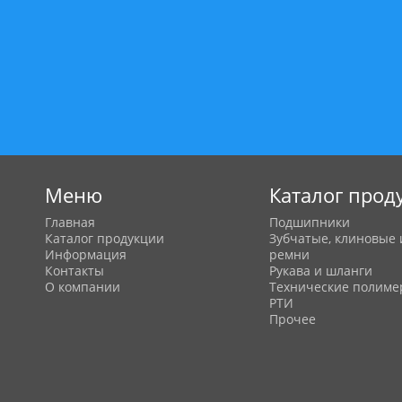
Меню
Каталог прод
Главная
Подшипники
Каталог продукции
Зубчатые, клиновые 
Информация
ремни
Контакты
Рукава и шланги
О компании
Технические полим
РТИ
Прочее