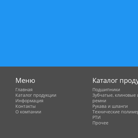
Меню
Каталог прод
Главная
Подшипники
Каталог продукции
Зубчатые, клиновые 
Информация
ремни
Контакты
Рукава и шланги
О компании
Технические полим
РТИ
Прочее