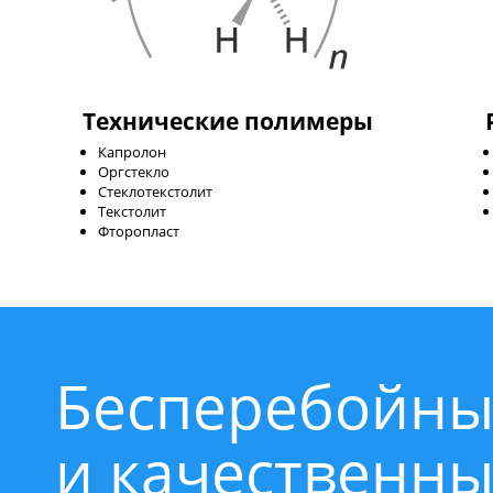
Шарнирные подшипники
Стопорные кольца
Технические полимеры
Капролон
Оргстекло
Стеклотекстолит
Текстолит
Фторопласт
Бесперебойны
и качественн