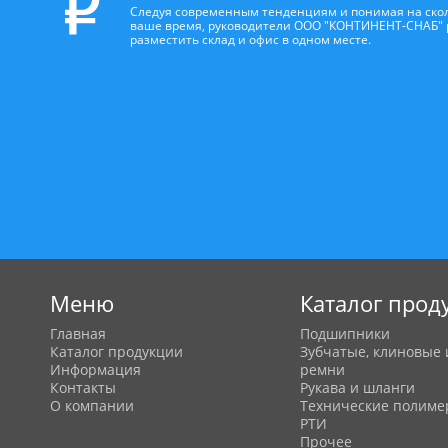
Следуя современным тенденциям и понимая на скол
ваше время, руководители ООО "КОНТИНЕНТ-СНАБ"
разместить склад и офис в одном месте.
Меню
Каталог прод
Главная
Подшипники
Каталог продукции
Зубчатые, клиновые 
Информация
ремни
Контакты
Рукава и шланги
О компании
Технические полим
РТИ
Прочее