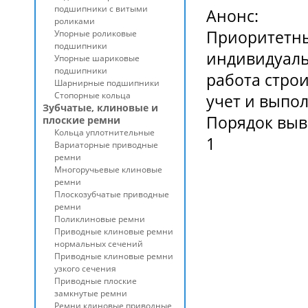
подшипники с витыми
Анонс:
роликами
Приоритетны
Упорные роликовые
подшипники
индивидуаль
Упорные шариковые
подшипники
работа строи
Шарнирные подшипники
Стопорные кольца
учет и выпо
Зубчатые, клиновые и
Порядок выв
плоские ремни
Кольца уплотнительные
1
Вариаторные приводные
ремни
Многоручьевые клиновые
ремни
Плоскозубчатые приводные
ремни
Поликлиновые ремни
Приводные клиновые ремни
нормальных сечений
Приводные клиновые ремни
узкого сечения
Приводные плоские
замкнутые ремни
Ремни клиновые приводные