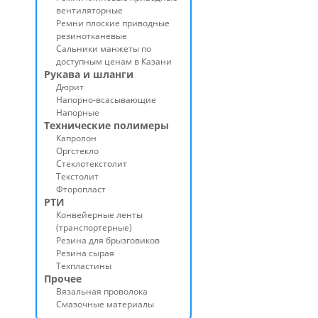
вентиляторные
Ремни плоские приводные
резинотканевые
Сальники манжеты по
доступным ценам в Казани
Рукава и шланги
Дюрит
Напорно-всасывающие
Напорные
Технические полимеры
Капролон
Оргстекло
Стеклотекстолит
Текстолит
Фторопласт
РТИ
Конвейерные ленты
(транспортерные)
Резина для брызговиков
Резина сырая
Техпластины
Прочее
Вязальная проволока
Смазочные материалы